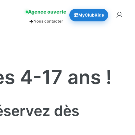
!
👉 Réserver
Agence ouverte
🎁
MyClubKids
→
Nous contacter
s 4-17 ans !
Réservez dès