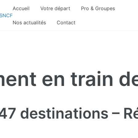
Accueil
Votre départ
Pro & Groupes
gnements sont pris d’assaut. Réservez dès maintenant 
Nos actualités
Contact
t en train de
 47 destinations – 