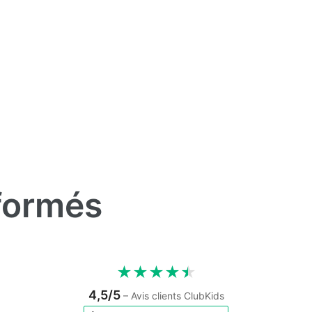
formés
★
★
★
★
★
4,5/5
– Avis clients ClubKids