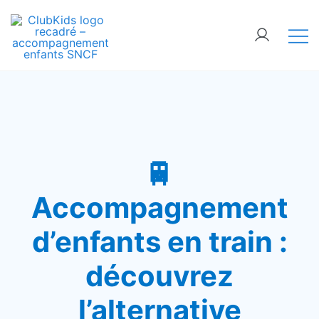
Skip
🚨 Nos accompagnements sont pris d’assaut.
to
Réservez dès maintenant !
content
ClubKids
🚆
Accompagnement
d’enfants en train :
découvrez
l’alternative