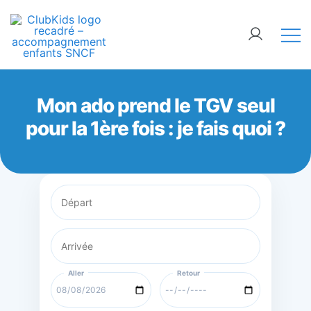
Skip
🚨 Nos accompagnements sont pris d’assaut.
to
Réservez dès maintenant !
content
ClubKids
Mon ado prend le TGV seul
pour la 1ère fois : je fais quoi ?