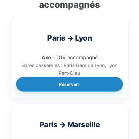
accompagnés
trajet, votre gare de départ et
votre gare d’arrivée afin de
réserver rapidement un
accompagnement train sécurisé.
Paris → Lyon
Axe :
TGV accompagné
Gares desservies : Paris Gare de Lyon, Lyon
Part-Dieu
Réserver
Paris → Marseille